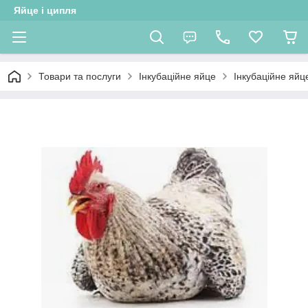
Яйце і ципля
Товари та послуги
Інкубаційне яйце
Інкубаційне яйц