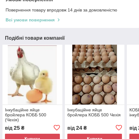
Повернення товару впродовж 14 днів за домовленістю
Всі умови повернення
Подібні товари компанії
Інкубаційне яйце
Інкубаційне яйце
КОББ
бройлера КОББ 500
бройлера КОББ 500 Чехія
інку
(Чехія)
25
24
від
₴
від
₴
від
Купити
Купити