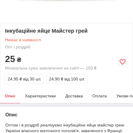
Інкубаційне яйце Майстер грей
Немає в наявності
Опт і роздріб
25
₴
Мінімальна сума замовлення на сайті — 150 ₴
24,95 ₴
від 30 шт.
24,90 ₴
від 100 шт.
Опис
Характеристики
Доставка
Оплата
Умови п
Опис
Оптом і в роздріб реалізуємо інкубаційне яйце майстер грею
України власного маточного поголів'я, заваленого з Франції.