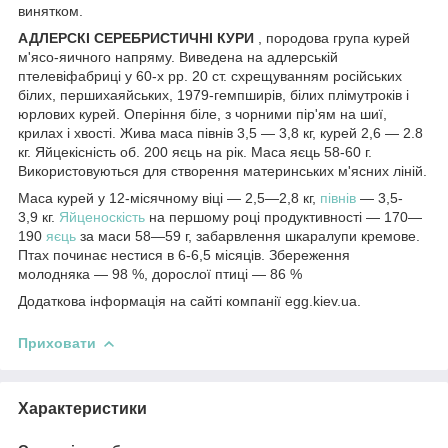
винятком.
АДЛЕРСКІ СЕРЕБРИСТИЧНІ КУРИ
, породова група курей
м'ясо-яичного напряму. Виведена на адлерській
птелевіфабриці у 60-х рр. 20 ст. схрещуванням російських
білих, першихаяйських, 1979-гемпширів, білих плімутроків і
юрлових курей. Оперіння біле, з чорними пір'ям на шиї,
крилах і хвості. Жива маса півнів 3,5 — 3,8 кг, курей 2,6 — 2.8
кг. Яйцекісність об. 200 яєць на рік. Маса яєць 58-60 г.
Використовуються для створення материнських м'ясних ліній.
Маса курей у 12-місячному віці — 2,5—2,8 кг,
півнів
— 3,5-
3,9 кг.
Яйценоскість
на першому році продуктивності — 170—
190
яєць
за маси 58—59 г, забарвлення шкаралупи кремове.
Птах починає нестися в 6-6,5 місяців. Збереження
молодняка — 98 %, дорослої птиці — 86 %
Додаткова інформація на сайті компанії egg.kiev.ua.
Приховати
Характеристики