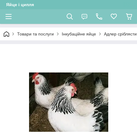
Яйце і ципля
Товари та послуги
Інкубаційне яйце
Адлер сріблясти