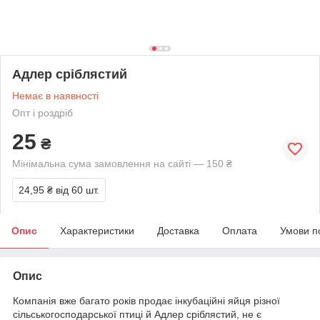
Адлер сріблястий
Немає в наявності
Опт і роздріб
25
₴
Мінімальна сума замовлення на сайті — 150 ₴
24,95 ₴
від 60 шт.
Опис
Характеристики
Доставка
Оплата
Умови п
Опис
Компанія вже багато років продає інкубаційні яйця різної
сільськогосподарської птиці й Адлер сріблястий, не є