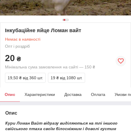
Інкубаційне яйце Ломан вайт
Немає в наявності
Опт і роздріб
20
₴
Мінімальна сума замовлення на сайті — 150 ₴
19,50 ₴
від 360 шт.
19 ₴
від 1080 шт.
Опис
Характеристики
Доставка
Оплата
Умови п
Опис
Кури Ломан Вайт відразу виділяються на тлі іншого
свійського птаха своїм білосніжним і доволі густим