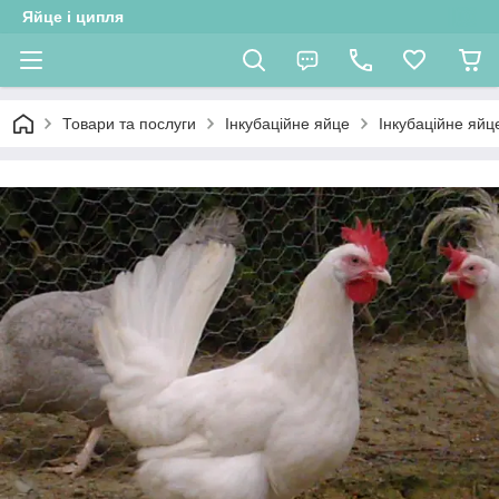
Яйце і ципля
Товари та послуги
Інкубаційне яйце
Інкубаційне яйц