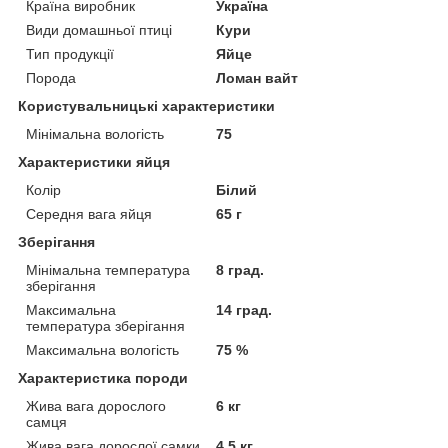
Країна виробник
Україна
Види домашньої птиці
Кури
Тип продукції
Яйце
Порода
Ломан вайт
Користувальницькі характеристики
Мінімальна вологість
75
Характеристики яйця
Колір
Білий
Середня вага яйця
65 г
Зберігання
Мінімальна температура
8 град.
зберігання
Максимальна
14 град.
температура зберігання
Максимальна вологість
75 %
Характеристика породи
Жива вага дорослого
6 кг
самця
Жива вага дорослої самки
4.5 кг