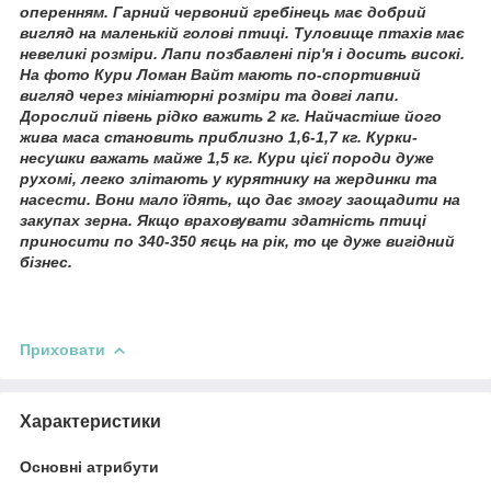
оперенням. Гарний червоний гребінець має добрий
вигляд на маленькій голові птиці. Туловище птахів має
невеликі розміри. Лапи позбавлені пір'я і досить високі.
На фото Кури Ломан Вайт мають по-спортивний
вигляд через мініатюрні розміри та довгі лапи.
Дорослий півень рідко важить 2 кг. Найчастіше його
жива маса становить приблизно 1,6-1,7 кг. Курки-
несушки важать майже 1,5 кг. Кури цієї породи дуже
рухомі, легко злітають у курятнику на жердинки та
насести. Вони мало їдять, що дає змогу заощадити на
закупах зерна. Якщо враховувати здатність птиці
приносити по 340-350 яєць на рік, то це дуже вигідний
бізнес.
Приховати
Характеристики
Основні атрибути