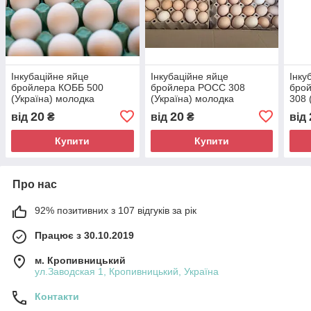
Інкубаційне яйце
Інкубаційне яйце
Інку
бройлера КОББ 500
бройлера РОСС 308
брой
(Україна) молодка
(Україна) молодка
308 
20
20
від
₴
від
₴
від
Купити
Купити
Про нас
92% позитивних з 107 відгуків за рік
Працює з 30.10.2019
м. Кропивницький
ул.Заводская 1, Кропивницький, Україна
Контакти