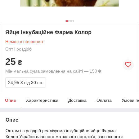
Яйце інкубаційне Фарма Колор
Немає в наявності
Опт і роздріб
25
₴
Мінімальна сума замовлення на сайті — 150 ₴
24,95 ₴
від 30 шт.
Опис
Характеристики
Доставка
Оплата
Умови п
Опис
Оптом і в роздріб реалізуємо інкубаційне яйце Фарма
Колор України власного маткового поголів'я, засвоєного з