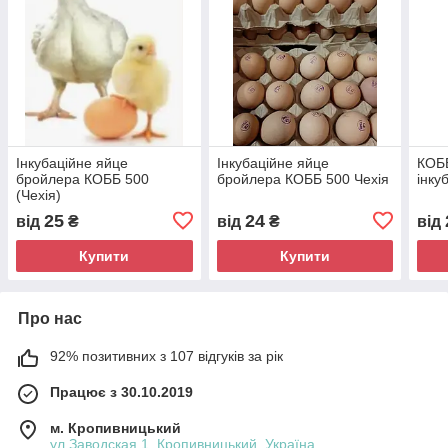
Інкубаційне яйце
Інкубаційне яйце
КОББ
бройлера КОББ 500
бройлера КОББ 500 Чехія
інку
(Чехія)
25
24
від
₴
від
₴
від
Купити
Купити
Про нас
92% позитивних з 107 відгуків за рік
Працює з 30.10.2019
м. Кропивницький
ул.Заводская 1, Кропивницький, Україна