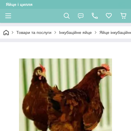
Яйце і ципля
Товари та послуги
Інкубаційне яйце
Яйце інкубацій