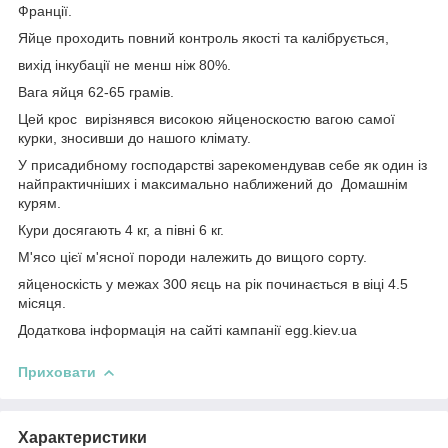
Франції.
Яйце проходить повний контроль якості та калібрується,
вихід інкубації не менш ніж 80%.
Вага яйця 62-65 грамів.
Цей крос вирізнявся високою яйценоскостю вагою самої
курки, зносивши до нашого клімату.
У присадибному господарстві зарекомендував себе як один із
найпрактичніших і максимально наближений до Домашнім
курям.
Кури досягають 4 кг, а півні 6 кг.
М'ясо цієї м'ясної породи належить до вищого сорту.
яйценоскість у межах 300 яєць на рік починається в віці 4.5
місяця.
Додаткова інформація на сайті кампанії egg.kiev.ua
Приховати
Характеристики