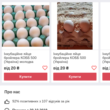
Інкубаційне яйце
Інкубаційне яйце
Інку
бройлера КОББ 500
бройлера КОББ 500
бро
(Україна) молодка
(Україна)
(Укр
грам
20
20
від
₴
від
₴
від
Купити
Купити
Про нас
92% позитивних з 107 відгуків за рік
Працює з 30.10.2019