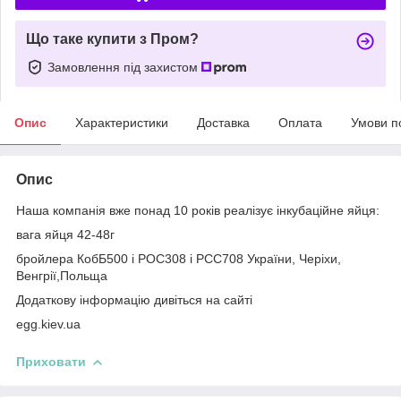
Що таке купити з Пром?
Замовлення під захистом
Опис
Характеристики
Доставка
Оплата
Умови п
Опис
Наша компанія вже понад 10 років реалізує інкубаційне яйця:
вага яйця 42-48г
бройлера КобБ500 і РОС308 і PCС708 України, Черіхи,
Венгрії,Польща
Додаткову інформацію дивіться на сайті
egg.kiev.ua
Приховати