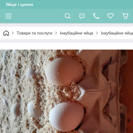
Яйце і ципля
Товари та послуги
Інкубаційне яйце
Інкубаційне яйц