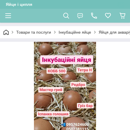
Яйце і ципля
Товари та послуги
Інкубаційне яйце
Яйця для акваріу