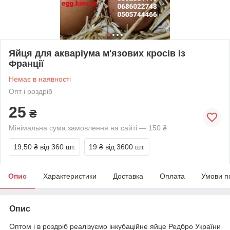
Яйця для акваріума м'язових кросів із
Франції
Немає в наявності
Опт і роздріб
25
₴
Мінімальна сума замовлення на сайті — 150 ₴
19,50 ₴
від 360 шт.
19 ₴
від 3600 шт.
Опис
Характеристики
Доставка
Оплата
Умови п
Опис
Оптом і в роздріб реалізуємо інкубаційне яйце Редбро України