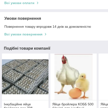
Всі умови оплати
Умови повернення
Повернення товару впродовж 14 днів за домовленістю
Всі умови повернення
Подібні товари компанії
Інкубаційне яйце
Яйце бройлера КОББ 500
Яйц
бройлера рос 708
(Чехія) для інкубації
марк