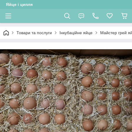
Яйце і ципля
Товари та послуги
Інкубаційне яйце
Майстер грей яй