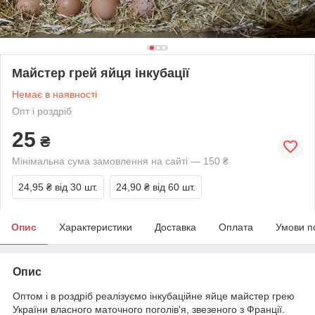
Майстер грей яйця інкубації
Немає в наявності
Опт і роздріб
25
₴
Мінімальна сума замовлення на сайті — 150 ₴
24,95 ₴
від 30 шт.
24,90 ₴
від 60 шт.
Опис
Характеристики
Доставка
Оплата
Умови п
Опис
Оптом і в роздріб реалізуємо інкубаційне яйце майстер грею
України власного маточного поголів'я, звезеного з Франції.