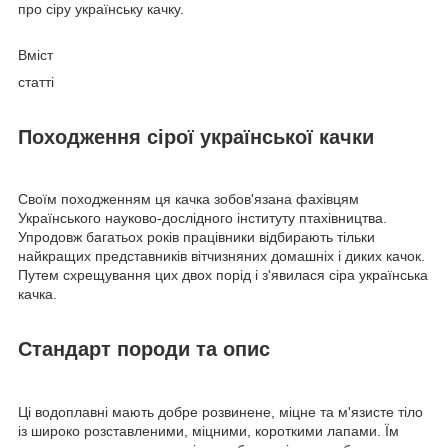
про сіру українську качку.
Вміст
статті
Походження сірої української качки
Своїм походженням ця качка зобов'язана фахівцям
Українського науково-дослідного інституту птахівництва.
Упродовж багатьох років працівники відбирають тільки
найкращих представників вітчизняних домашніх і диких качок.
Путем схрещування цих двох порід і з'явилася сіра українська
качка.
Стандарт породи та опис
Ці водоплавні мають добре розвинене, міцне та м'язисте тіло
із широко розставленими, міцними, короткими лапами. Їм