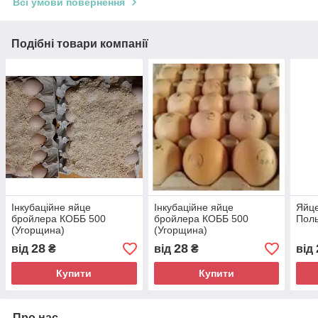
Всі умови повернення
Подібні товари компанії
Інкубаційне яйце
Інкубаційне яйце
Яйце
бройлера КОББ 500
бройлера КОББ 500
Пол
(Угорщина)
(Угорщина)
28
28
від
₴
від
₴
від
Купити
Купити
Про нас