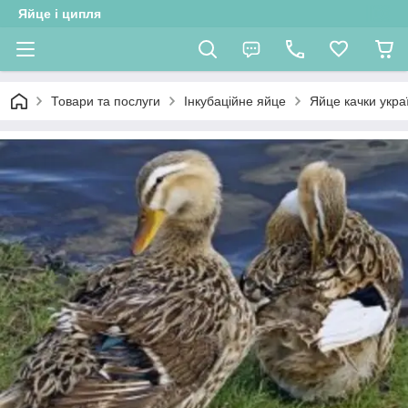
Яйце і ципля
Товари та послуги
Інкубаційне яйце
Яйце качки укра