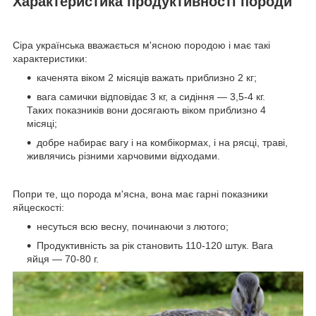
Характеристика продуктивності породи
Сіра українська вважається м'ясною породою і має такі
характеристики:
каченята віком 2 місяців важать приблизно 2 кг;
вага самички відповідає 3 кг, а сидіння — 3,5-4 кг.
Таких показників вони досягають віком приблизно 4
місяці;
добре набирає вагу і на комбікормах, і на рясці, траві,
живлячись різними харчовими відходами.
Попри те, що порода м'ясна, вона має гарні показники
яйцескості:
несуться всю весну, починаючи з лютого;
Продуктивність за рік становить 110-120 штук. Вага
яйця — 70-80 г.