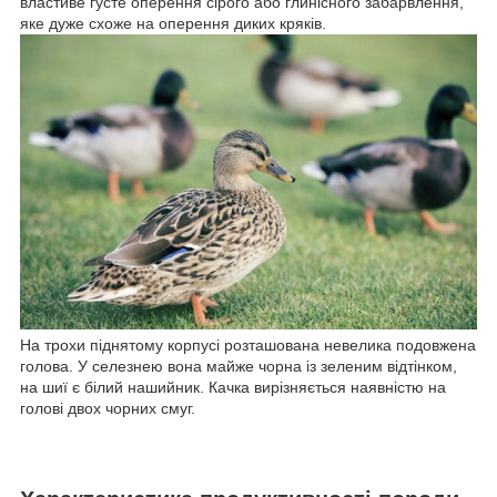
властиве густе оперення сірого або глинісного забарвлення,
яке дуже схоже на оперення диких кряків.
На трохи піднятому корпусі розташована невелика подовжена
голова. У селезнею вона майже чорна із зеленим відтінком,
на шиї є білий нашийник. Качка вирізняється наявністю на
голові двох чорних смуг.