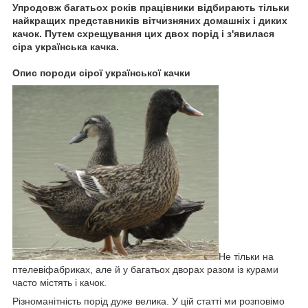
Упродовж багатьох років працівники відбирають тільки
найкращих представників вітчизняних домашніх і диких
качок. Путем схрещування цих двох порід і з'явилася
сіра українська качка.
Опис породи сірої української качки
Не тільки на
птелевіфабриках, але й у багатьох дворах разом із курами
часто містять і качок.
Різноманітність порід дуже велика. У цій статті ми розповімо