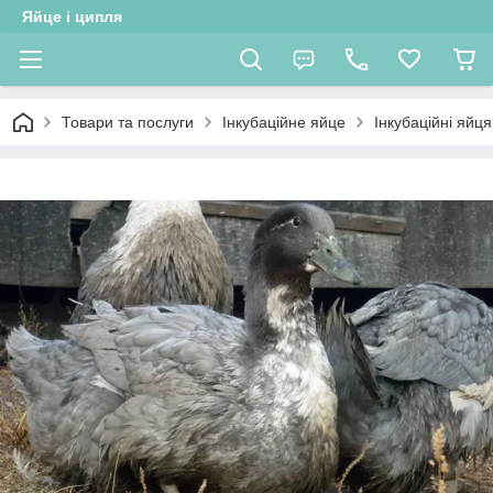
Яйце і ципля
Товари та послуги
Інкубаційне яйце
Інкубаційні яйц