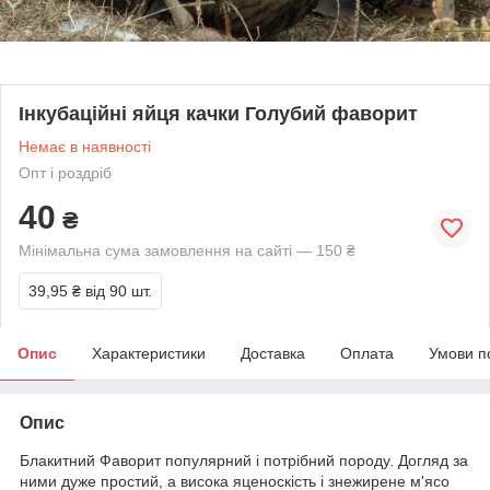
Інкубаційні яйця качки Голубий фаворит
Немає в наявності
Опт і роздріб
40
₴
Мінімальна сума замовлення на сайті — 150 ₴
39,95 ₴
від 90 шт.
Опис
Характеристики
Доставка
Оплата
Умови п
Опис
Блакитний Фаворит популярний і потрібний породу. Догляд за
ними дуже простий, а висока яценоскість і знежирене м'ясо