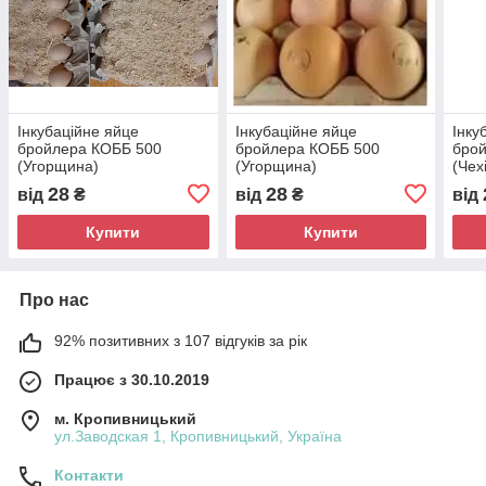
Інкубаційне яйце
Інкубаційне яйце
Інку
бройлера КОББ 500
бройлера КОББ 500
бро
(Угорщина)
(Угорщина)
(Чех
28
28
від
₴
від
₴
від
Купити
Купити
Про нас
92% позитивних з 107 відгуків за рік
Працює з 30.10.2019
м. Кропивницький
ул.Заводская 1, Кропивницький, Україна
Контакти