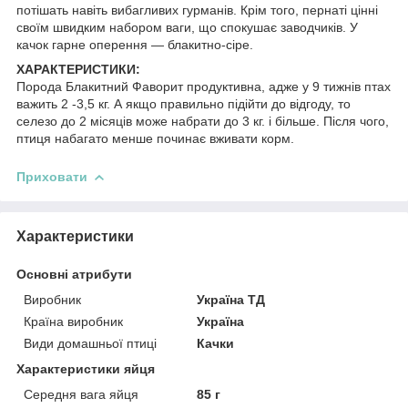
потішать навіть вибагливих гурманів. Крім того, пернаті цінні
своїм швидким набором ваги, що спокушає заводчиків. У
качок гарне оперення — блакитно-сіре.
ХАРАКТЕРИСТИКИ:
Порода Блакитний Фаворит продуктивна, адже у 9 тижнів птах
важить 2 -3,5 кг. А якщо правильно підійти до відгоду, то
селезо до 2 місяців може набрати до 3 кг. і більше. Після чого,
птиця набагато менше починає вживати корм.
Приховати
Характеристики
Основні атрибути
Виробник
Україна ТД
Країна виробник
Україна
Види домашньої птиці
Качки
Характеристики яйця
Середня вага яйця
85 г