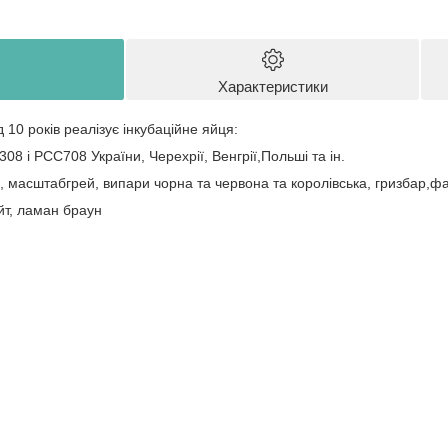
Характеристики
10 років реалізує інкубаційне яйця:
8 і PCС708 України, Черехрії, Венгрії,Польші та ін.
, масштабгрей, випари чорна та червона та королівська, гризбар,ф
т, ламан браун