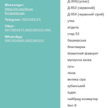
Д-304(сусекс)
Д-853 (червоний)
https://m.me/Анна
Кухаревская
Д-959 (червоний сірий)
0502381115
утка:
агідель
0972803472,0502381115,0957624600
стар 53
башкирська
0957624600,0502381115
благоварка
блакитний фаворит
мускусна качка
гусь:
лінза
велика сіра
кубанський
індик:
хайбрид конвертер
бют 8