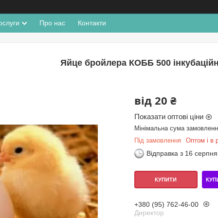
ослуги
Про нас
Контакти
Яйце бройлера КОББ 500 інкубаційн
від
20 ₴
Показати оптові ціни
Мінімальна сума замовлення
Під замовлення
Оптом і в 
Відправка з 16 серпня
КУП
КУПИТИ
+380 (95) 762-46-00
Директор