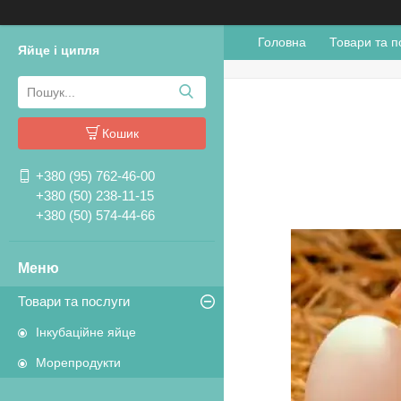
Головна
Товари та п
Яйце і ципля
Кошик
+380 (95) 762-46-00
+380 (50) 238-11-15
+380 (50) 574-44-66
Товари та послуги
Інкубаційне яйце
Морепродукти