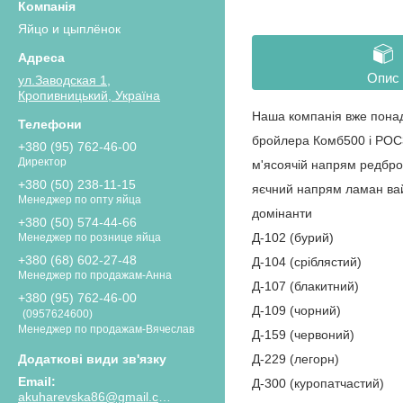
Яйцо и цыплёнок
Опис
ул.Заводская 1,
Кропивницький, Україна
Наша компанія вже понад 
бройлера Комб500 і РОС30
+380 (95) 762-46-00
Директор
м'ясоячій напрям редбро
+380 (50) 238-11-15
яєчний напрям ламан вай
Менеджер по опту яйца
домінанти
+380 (50) 574-44-66
Д-102 (бурий)
Менеджер по рознице яйца
+380 (68) 602-27-48
Д-104 (сріблястий)
Менеджер по продажам-Анна
Д-107 (блакитний)
+380 (95) 762-46-00
Д-109 (чорний)
0957624600
Менеджер по продажам-Вячеслав
Д-159 (червоний)
Д-229 (легорн)
Д-300 (куропатчастий)
akuharevska86@gmail.com