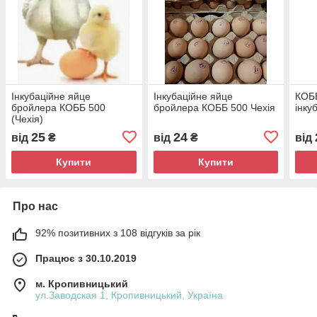
Інкубаційне яйце
Інкубаційне яйце
КОББ
бройлера КОББ 500
бройлера КОББ 500 Чехія
інку
(Чехія)
25
24
від
₴
від
₴
від
Купити
Купити
Про нас
92% позитивних з 108 відгуків за рік
Працює з 30.10.2019
м. Кропивницький
ул.Заводская 1, Кропивницький, Україна