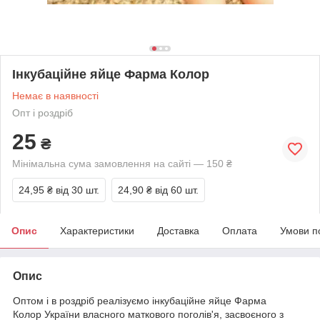
Інкубаційне яйце Фарма Колор
Немає в наявності
Опт і роздріб
25
₴
Мінімальна сума замовлення на сайті — 150 ₴
24,95 ₴
від 30 шт.
24,90 ₴
від 60 шт.
Опис
Характеристики
Доставка
Оплата
Умови п
Опис
Оптом і в роздріб реалізуємо інкубаційне яйце Фарма
Колор України власного маткового поголів'я, засвоєного з