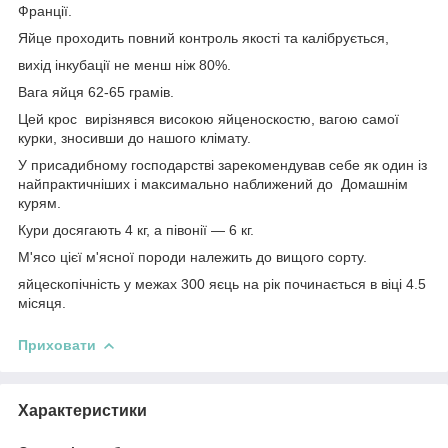
Франції.
Яйце проходить повний контроль якості та калібрується,
вихід інкубації не менш ніж 80%.
Вага яйця 62-65 грамів.
Цей крос вирізнявся високою яйценоскостю, вагою самої
курки, зносивши до нашого клімату.
У присадибному господарстві зарекомендував себе як один із
найпрактичніших і максимально наближений до Домашнім
курям.
Кури досягають 4 кг, а півонії — 6 кг.
М'ясо цієї м'ясної породи належить до вищого сорту.
яйцескопічність у межах 300 яєць на рік починається в віці 4.5
місяця.
Приховати
Характеристики