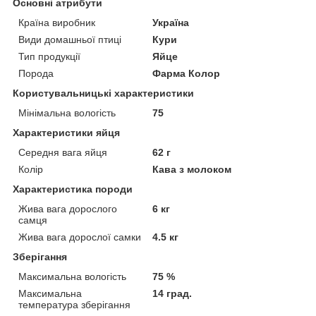
Основні атрибути
Країна виробник
Україна
Види домашньої птиці
Кури
Тип продукції
Яйце
Порода
Фарма Колор
Користувальницькі характеристики
Мінімальна вологість
75
Характеристики яйця
Середня вага яйця
62 г
Колір
Кава з молоком
Характеристика породи
Жива вага дорослого
6 кг
самця
Жива вага дорослої самки
4.5 кг
Зберігання
Максимальна вологість
75 %
Максимальна
14 град.
температура зберігання