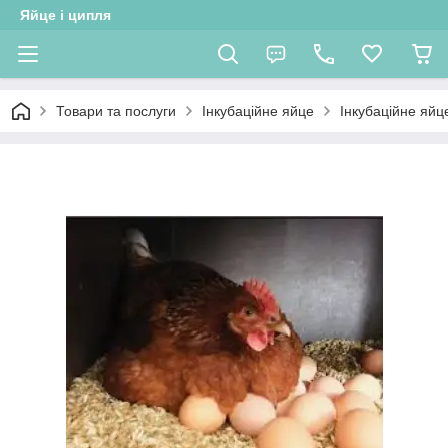
Яйце і ципля
Товари та послуги
Інкубаційне яйце
Інкубаційне яй