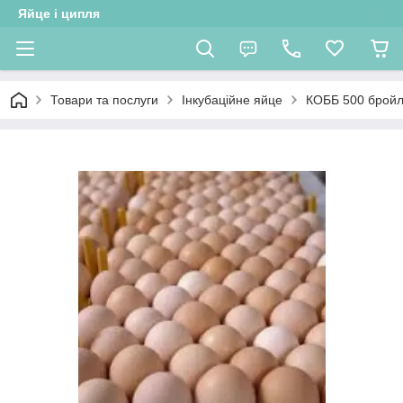
Яйце і ципля
Товари та послуги
Інкубаційне яйце
КОББ 500 бройле