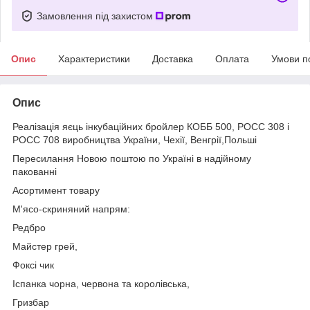
Замовлення під захистом
Опис
Характеристики
Доставка
Оплата
Умови п
Опис
Реалізація яєць інкубаційних бройлер КОББ 500, РОСС 308 і
РОСС 708 виробництва України, Чехії, Венгрії,Польші
Пересилання Новою поштою по Україні в надійному
пакованні
Асортимент товару
М'ясо-скриняний напрям:
Редбро
Майстер грей,
Фоксі чик
Іспанка чорна, червона та королівська,
Гризбар