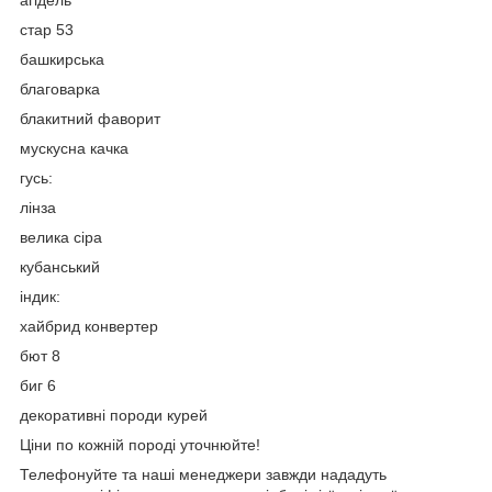
стар 53
башкирська
благоварка
блакитний фаворит
мускусна качка
гусь:
лінза
велика сіра
кубанський
індик:
хайбрид конвертер
бют 8
биг 6
декоративні породи курей
Ціни по кожній породі уточнюйте!
Телефонуйте та наші менеджери завжди нададуть