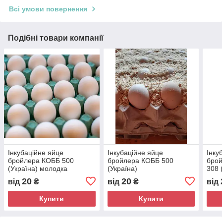
Всі умови повернення
Подібні товари компанії
Інкубаційне яйце
Інкубаційне яйце
Інку
бройлера КОББ 500
бройлера КОББ 500
брой
(Україна) молодка
(Україна)
308 
20
20
від
₴
від
₴
від
Купити
Купити