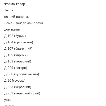
Фарма-колор
Тетра
яєчний напрям:
Ломан вай/,ломан браун
домінанти
Д-102 (бурий)
Д-104 (сріблястий)
Д-107 (блакитний)
Д-109 (чорний)
Д-159 (червоний)
Д-229 (легорн)
Д-300 (куропатчастий)
Д-304(сусекс)
Д-853 (червоний)
Д-959 (червоний сірий)
утка:
агідель