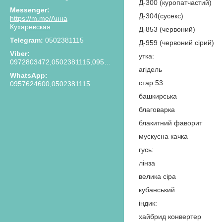
Д-300 (куропатчастий)
Д-304(сусекс)
https://m.me/Анна
Кухаревская
Д-853 (червоний)
0502381115
Д-959 (червоний сірий)
утка:
0972803472,0502381115,0957624600
агідель
стар 53
0957624600,0502381115
башкирська
благоварка
блакитний фаворит
мускусна качка
гусь:
лінза
велика сіра
кубанський
індик:
хайбрид конвертер