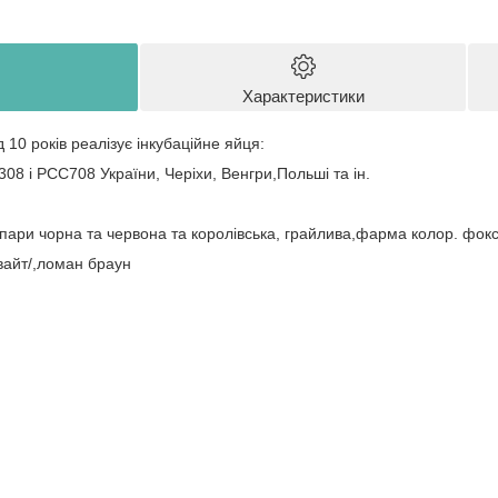
Характеристики
10 років реалізує інкубаційне яйця:
8 і PCС708 України, Черіхи, Венгри,Польші та ін.
пари чорна та червона та королівська, грайлива,фарма колор. фоксі 
вайт/,ломан браун