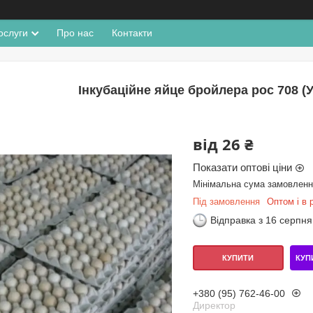
ослуги
Про нас
Контакти
Інкубаційне яйце бройлера рос 708 (
від
26 ₴
Показати оптові ціни
Мінімальна сума замовлення
Під замовлення
Оптом і в 
Відправка з 16 серпня
КУП
КУПИТИ
+380 (95) 762-46-00
Директор