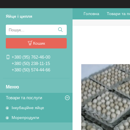
Головна
Товари та п
Яйце і ципля
Кошик
+380 (95) 762-46-00
+380 (50) 238-11-15
+380 (50) 574-44-66
Товари та послуги
Інкубаційне яйце
Морепродукти