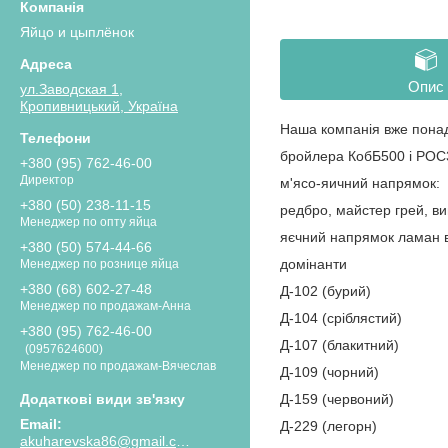
Яйцо и цыплёнок
Опис
ул.Заводская 1,
Кропивницький, Україна
Наша компанія вже понад 
бройлера КобБ500 і РОС30
+380 (95) 762-46-00
Директор
м'ясо-яичний напрямок:
+380 (50) 238-11-15
редбро, майстер грей, ви
Менеджер по опту яйца
яєчний напрямок ламан 
+380 (50) 574-44-66
домінанти
Менеджер по рознице яйца
+380 (68) 602-27-48
Д-102 (бурий)
Менеджер по продажам-Анна
Д-104 (сріблястий)
+380 (95) 762-46-00
Д-107 (блакитний)
0957624600
Менеджер по продажам-Вячеслав
Д-109 (чорний)
Д-159 (червоний)
Д-229 (легорн)
akuharevska86@gmail.com